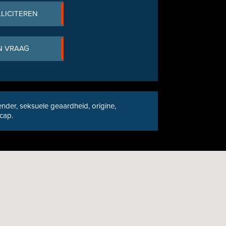
LLICITEREN
N VRAAG
nder, seksuele geaardheid, origine,
icap.