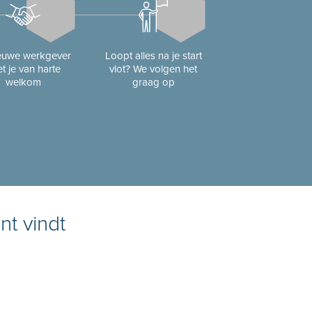
ieuwe werkgever
Loopt alles na je start
t je van harte
vlot? We volgen het
welkom
graag op
nt vindt