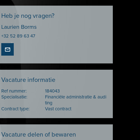
Heb je nog vragen?
Laurien Borms
+32 52 89 63 47
Vacature informatie
Ref nummer:
184043
Specialisatie:
Financiële administratie & audi
ting
Contract type:
Vast contract
Vacature delen of bewaren