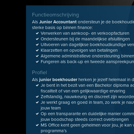
Functieomschrijving
Als
Junior Accountant
ondersteun je de boekhoudin
sterke basis op binnen finance:
Verwerken van aankoop- en verkoopfacturen
Ondersteunen bij de maandelijkse afsluitingen
Uitvoeren van dagelijkse boekhoudkundige verr
Klaarzetten en opvolgen van betalingen
Algemene administratieve ondersteuning binnen
Fungeren als back-up en tweede aanspreekpunt 
Profiel
Als
junior boekhouder
herken je jezelf helemaal in
Je bent in het bezit van een Bachelor diploma a
fiscaliteit of van een gelijkwaardige ervaring
Zelfstandig, nauwkeurig en discreet zijn woord
Je werkt graag en goed in team, zo werk je n
jouw team
Op een transparante en duidelijke manier commu
jouw boodschap steeds correct overbrengen
MS Office kent geen geheimen voor jou, je kan 
programma’s