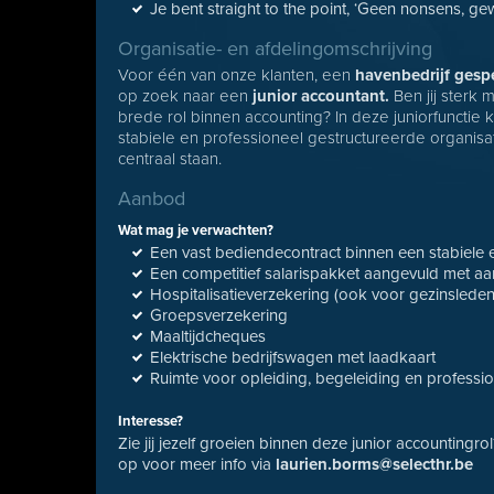
Je bent straight to the point, ‘Geen nonsens, g
Organisatie- en afdelingomschrijving
Voor één van onze klanten, een
havenbedrijf gespe
op zoek naar een
junior accountant.
Ben jij sterk 
brede rol binnen accounting? In deze juniorfunctie 
stabiele en professioneel gestructureerde organis
centraal staan.
Aanbod
Wat mag je verwachten?
Een vast bediendecontract binnen een stabiele 
Een competitief salarispakket aangevuld met aan
Hospitalisatieverzekering (ook voor gezinsleden
Groepsverzekering
Maaltijdcheques
Elektrische bedrijfswagen met laadkaart
Ruimte voor opleiding, begeleiding en professio
Interesse?
Zie jij jezelf groeien binnen deze junior accountingr
op voor meer info via
laurien.borms@selecthr.be