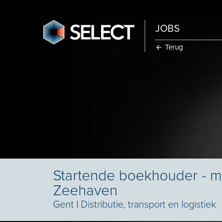
JOBS
Terug
Startende boekhouder - m
Zeehaven
Gent
I
Distributie, transport en logistiek