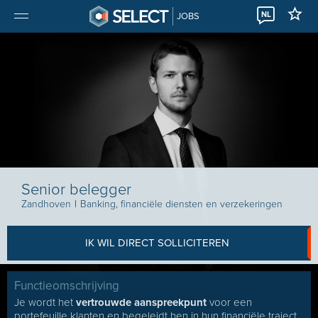
NL
JOBS
Senior belegger
Zandhoven
I
Banking, financiële diensten en verzekeringen
IK WIL DIRECT SOLLICITEREN
Functieomschrijving
Je wordt het
vertrouwde aanspreekpunt
voor een
portefeuille klanten en begeleidt hen in hun financiële traject