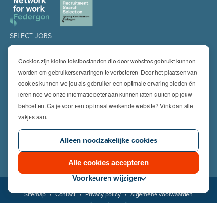
SELECT JOBS
Jobs
Spontaan solliciteren
Cookies zijn kleine tekstbestanden die door websites gebruikt kunnen
Job alert
worden om gebruikerservaringen te verbeteren. Door het plaatsen van
cookies kunnen we jou als gebruiker een optimale ervaring bieden én
SPECIALISATIES
leren hoe we onze informatie beter aan kunnen laten sluiten op jouw
Technics
High Technics & Engineering
behoeften. Ga je voor een optimaal werkende website? Vink dan alle
Logistics
vakjes aan.
Finance & Insurance
Office
Alleen noodzakelijke cookies
Sales & Marketing
HR & Legal
Life Sciences
Alle cookies accepteren
Voorkeuren wijzigen
© 2026 Select Jobs
Sitemap
•
Contact
•
Privacy policy
•
Algemene voorwaarden