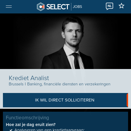
NL
JOBS
Krediet Analist
Brussels
I
Banking, financiële diensten en verzekeringen
IK WIL DIRECT SOLLICITEREN
Functieomschrijving
Hoe zal je dag eruit zien?
Analyseren van een kredietaanvraag;