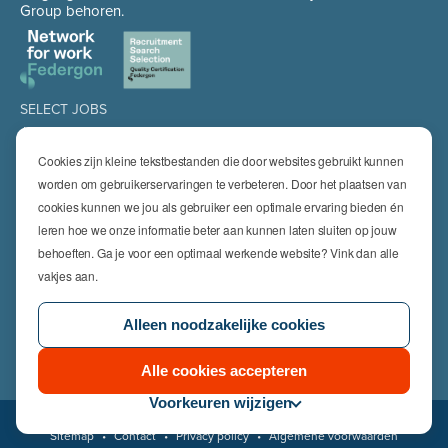
Group behoren.
SELECT JOBS
Jobs
Spontaan solliciteren
Cookies zijn kleine tekstbestanden die door websites gebruikt kunnen
Job alert
worden om gebruikerservaringen te verbeteren. Door het plaatsen van
cookies kunnen we jou als gebruiker een optimale ervaring bieden én
SPECIALISATIES
leren hoe we onze informatie beter aan kunnen laten sluiten op jouw
Technics
High Technics & Engineering
behoeften. Ga je voor een optimaal werkende website? Vink dan alle
Logistics
vakjes aan.
Finance & Insurance
Office
Alleen noodzakelijke cookies
Sales & Marketing
HR & Legal
Life Sciences
Alle cookies accepteren
Voorkeuren wijzigen
© 2026 Select Jobs
Sitemap
•
Contact
•
Privacy policy
•
Algemene voorwaarden