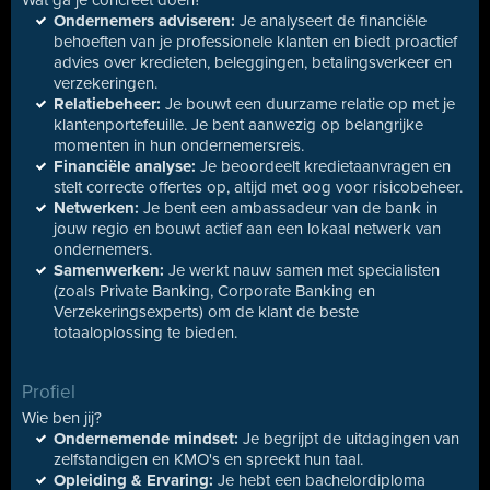
Wat ga je concreet doen?
Ondernemers adviseren:
Je analyseert de financiële
behoeften van je professionele klanten en biedt proactief
advies over kredieten, beleggingen, betalingsverkeer en
verzekeringen.
Relatiebeheer:
Je bouwt een duurzame relatie op met je
klantenportefeuille. Je bent aanwezig op belangrijke
momenten in hun ondernemersreis.
Financiële analyse:
Je beoordeelt kredietaanvragen en
stelt correcte offertes op, altijd met oog voor risicobeheer.
Netwerken:
Je bent een ambassadeur van de bank in
jouw regio en bouwt actief aan een lokaal netwerk van
ondernemers.
Samenwerken:
Je werkt nauw samen met specialisten
(zoals Private Banking, Corporate Banking en
Verzekeringsexperts) om de klant de beste
totaaloplossing te bieden.
Profiel
Wie ben jij?
Ondernemende mindset:
Je begrijpt de uitdagingen van
zelfstandigen en KMO's en spreekt hun taal.
Opleiding & Ervaring:
Je hebt een bachelordiploma