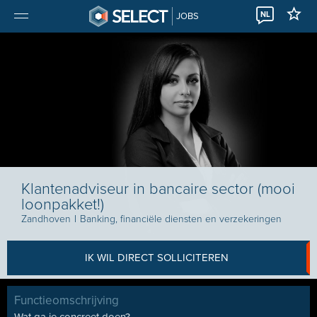
NL
JOBS
Klantenadviseur in bancaire sector (mooi
loonpakket!)
Zandhoven
I
Banking, financiële diensten en verzekeringen
IK WIL DIRECT SOLLICITEREN
Functieomschrijving