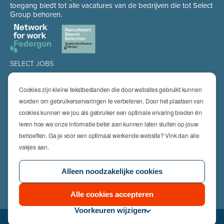
toegang biedt tot alle vacatures van de bedrijven die tot Select
Group behoren.
SELECT JOBS
Jobs
Spontaan solliciteren
Cookies zijn kleine tekstbestanden die door websites gebruikt kunnen
Job alert
worden om gebruikerservaringen te verbeteren. Door het plaatsen van
cookies kunnen we jou als gebruiker een optimale ervaring bieden én
SPECIALISATIES
leren hoe we onze informatie beter aan kunnen laten sluiten op jouw
Technics
High Technics & Engineering
behoeften. Ga je voor een optimaal werkende website? Vink dan alle
Logistics
vakjes aan.
Finance & Insurance
Office
Alleen noodzakelijke cookies
Sales & Marketing
HR & Legal
Life Sciences
Alle cookies accepteren
Voorkeuren wijzigen
© 2026 Select Jobs