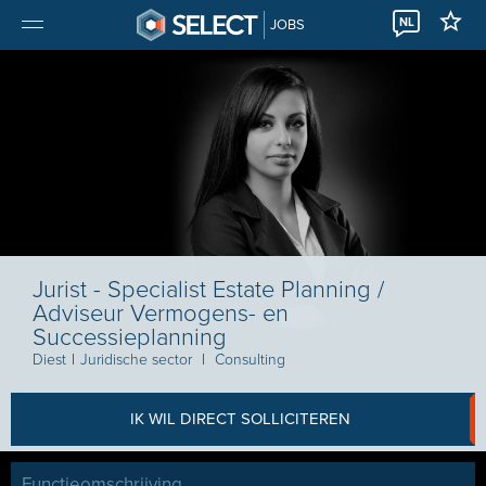
NL
JOBS
Jurist - Specialist Estate Planning /
Adviseur Vermogens- en
Successieplanning
Diest
I
Juridische sector
I
Consulting
IK WIL DIRECT SOLLICITEREN
Functieomschrijving