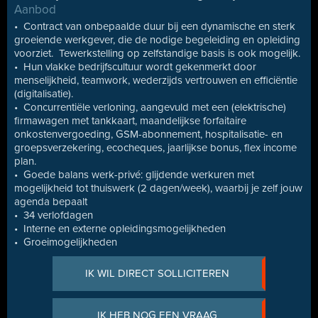
Aanbod
• Contract van onbepaalde duur bij een dynamische en sterk
groeiende werkgever, die de nodige begeleiding en opleiding
voorziet. Tewerkstelling op zelfstandige basis is ook mogelijk.
• Hun vlakke bedrijfscultuur wordt gekenmerkt door
menselijkheid, teamwork, wederzijds vertrouwen en efficiëntie
(digitalisatie).
• Concurrentiële verloning, aangevuld met een (elektrische)
firmawagen met tankkaart, maandelijkse forfaitaire
onkostenvergoeding, GSM-abonnement, hospitalisatie- en
groepsverzekering, ecocheques, jaarlijkse bonus, flex income
plan.
• Goede balans werk-privé: glijdende werkuren met
mogelijkheid tot thuiswerk (2 dagen/week), waarbij je zelf jouw
agenda bepaalt
• 34 verlofdagen
• Interne en externe opleidingsmogelijkheden
• Groeimogelijkheden
IK WIL DIRECT SOLLICITEREN
IK HEB NOG EEN VRAAG