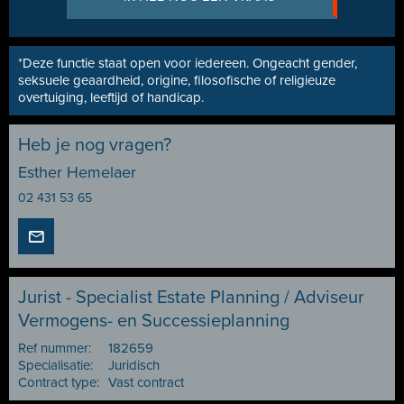
*Deze functie staat open voor iedereen. Ongeacht gender,
seksuele geaardheid, origine, filosofische of religieuze
overtuiging, leeftijd of handicap.
Heb je nog vragen?
Esther Hemelaer
02 431 53 65
Jurist - Specialist Estate Planning / Adviseur
Vermogens- en Successieplanning
Ref nummer:
182659
Specialisatie:
Juridisch
Contract type:
Vast contract