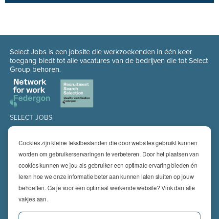
Select Jobs is een jobsite die werkzoekenden in één keer
toegang biedt tot alle vacatures van de bedrijven die tot Select
Group behoren.
SELECT JOBS
Jobs
Spontaan solliciteren
Cookies zijn kleine tekstbestanden die door websites gebruikt kunnen
Job alert
worden om gebruikerservaringen te verbeteren. Door het plaatsen van
cookies kunnen we jou als gebruiker een optimale ervaring bieden én
SPECIALISATIES
leren hoe we onze informatie beter aan kunnen laten sluiten op jouw
Technics
High Technics & Engineering
behoeften. Ga je voor een optimaal werkende website? Vink dan alle
Logistics
vakjes aan.
Finance & Insurance
Office