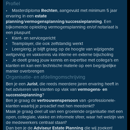
Profiel
• Masterdiploma
Rechten
, aangevuld met minimum 5 jaar
ervaring in een
estate
planning
/
vermogensplanning
/
successieplanning
. Een
bijkomende opleiding vermogensplanning en/of notariaat is
een pluspunt
• Klant- en servicegericht
• Teamplayer, die ook zelfstandig werkt
• Leergierig; je blijft graag op de hoogte van wijzigende
wetgeving en vakkennis via interne en externe bijscholing
• Je deelt graag jouw kennis en expertise met collega’s en
klanten en kan een technische materie op een begrijpelijke
manier overbrengen
Organisatie- en afdelingomschrijving
Ben je een
Jurist
, die reeds meerdere jaren ervaring heeft in
het adviseren van klanten op vlak van
vermogens- en
successieplanning
?
Ben je graag de
vertrouwenspersoon
van -professionele-
klanten waarbij je proactief met hen meedenkt?
Maak je graag deel uit van een groeiende organisatie met een
open, collegiale, vlakke en informele sfeer, waar het welzijn van
de medewerkers centraal staan?
Dan ben je de
Adviseur Estate Planning
die wij zoeken!