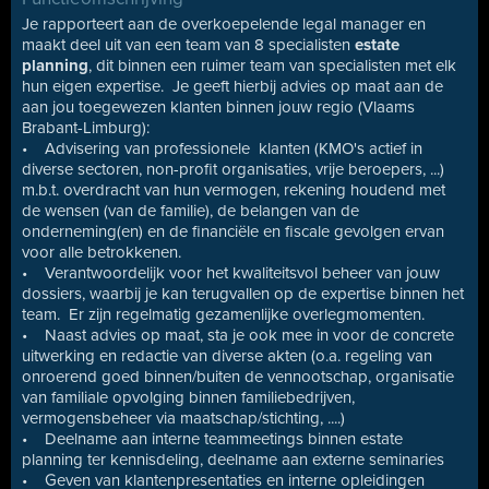
Je rapporteert aan de overkoepelende legal manager en
maakt deel uit van een team van 8 specialisten
estate
planning
, dit binnen een ruimer team van specialisten met elk
hun eigen expertise. Je geeft hierbij advies op maat aan de
aan jou toegewezen klanten binnen jouw regio (Vlaams
Brabant-Limburg):
• Advisering van professionele klanten (KMO's actief in
diverse sectoren, non-profit organisaties, vrije beroepers, ...)
m.b.t. overdracht van hun vermogen, rekening houdend met
de wensen (van de familie), de belangen van de
onderneming(en) en de financiële en fiscale gevolgen ervan
voor alle betrokkenen.
• Verantwoordelijk voor het kwaliteitsvol beheer van jouw
dossiers, waarbij je kan terugvallen op de expertise binnen het
team. Er zijn regelmatig gezamenlijke overlegmomenten.
• Naast advies op maat, sta je ook mee in voor de concrete
uitwerking en redactie van diverse akten (o.a. regeling van
onroerend goed binnen/buiten de vennootschap, organisatie
van familiale opvolging binnen familiebedrijven,
vermogensbeheer via maatschap/stichting, ....)
• Deelname aan interne teammeetings binnen estate
planning ter kennisdeling, deelname aan externe seminaries
• Geven van klantenpresentaties en interne opleidingen