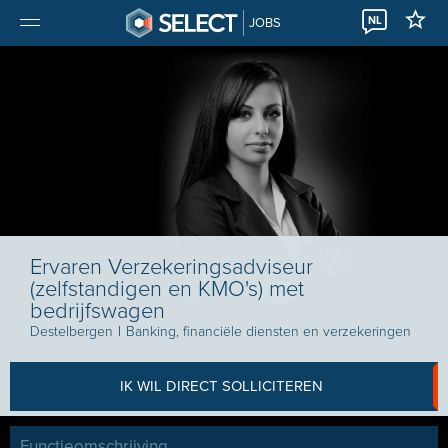
NL
JOBS
Ervaren Verzekeringsadviseur
(zelfstandigen en KMO's) met
bedrijfswagen
Destelbergen
I
Banking, financiële diensten en verzekeringen
IK WIL DIRECT SOLLICITEREN
Functieomschrijving