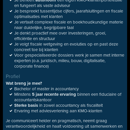
Je beheert
autonoom
een eigen KMO-klantenportefeuille
en fungeert als vaste adviseur
Je bespreekt tussentijdse cijfers, jaarafsluitingen en fiscale
optimalisaties met klanten
Je vertaalt complexe fiscale en boekhoudkundige materie
naar duidelijke, begrijpbare taal
Je denkt proactief mee over investeringen, groei,
efficiëntie en structuur
Je volgt fiscale wetgeving en evoluties op en past deze
concreet toe bij klanten
Voor gespecialiseerde dossiers werk je samen met interne
experten (o.a. juridisch, milieu, bouw, digitalisatie,
corporate finance)
Profiel
Wat breng je mee?
Bachelor of master in accountancy
Minstens
5 jaar recente ervaring
binnen een fiduciaire of
accountantskantoor
Sterke basis
in zowel accountancy als fiscaliteit
Ervaring met adviesverlening aan KMO-klanten
Je communiceert helder en pragmatisch, neemt graag
verantwoordelijkheid en haalt voldoening uit samenwerken en