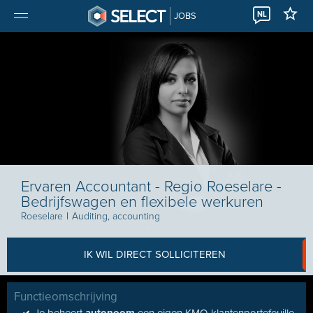
NL
JOBS
Ervaren Accountant - Regio Roeselare -
Bedrijfswagen en flexibele werkuren
Roeselare
I
Auditing, accounting
IK WIL DIRECT SOLLICITEREN
Functieomschrijving