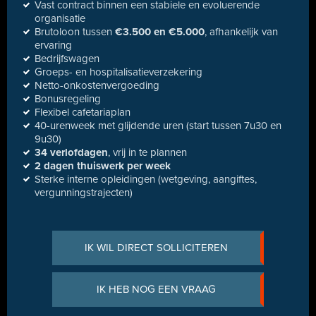
Vast contract binnen een stabiele en evoluerende
organisatie
Brutoloon tussen
€3.500 en €5.000
, afhankelijk van
ervaring
Bedrijfswagen
Groeps- en hospitalisatieverzekering
Netto-onkostenvergoeding
Bonusregeling
Flexibel cafetariaplan
40-urenweek met glijdende uren (start tussen 7u30 en
9u30)
34 verlofdagen
, vrij in te plannen
2 dagen thuiswerk per week
Sterke interne opleidingen (wetgeving, aangiftes,
vergunningstrajecten)
IK WIL DIRECT SOLLICITEREN
IK HEB NOG EEN VRAAG