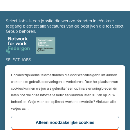
Select Jobs is een jobsite die werkzoekenden in één keer
toegang biedt tot alle vacatures van de bedrijven die tot Select
Group behoren.
SELECT JOBS
Jobs
Spontaan solliciteren
Cookies zijn kleine tekstbestanden die door websites gebruikt kunnen
Job alert
worden om gebruikerservaringen te verbeteren. Door het plaatsen van
cookies kunnen we jou als gebruiker een optimale ervaring bieden én
SPECIALISATIES
leren hoe we onze informatie beter aan kunnen laten sluiten op jouw
Technics
High Technics & Engineering
behoeften. Ga je voor een optimaal werkende website? Vink dan alle
Logistics
vakjes aan.
Finance & Insurance
Office
Alleen noodzakelijke cookies
Sales & Marketing
HR & Legal