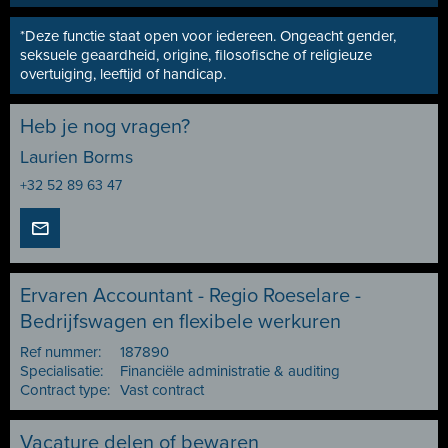
*Deze functie staat open voor iedereen. Ongeacht gender,
seksuele geaardheid, origine, filosofische of religieuze
overtuiging, leeftijd of handicap.
Heb je nog vragen?
Laurien Borms
+32 52 89 63 47
Ervaren Accountant - Regio Roeselare -
Bedrijfswagen en flexibele werkuren
Ref nummer:
187890
Specialisatie:
Financiële administratie & auditing
Contract type:
Vast contract
Vacature delen of bewaren