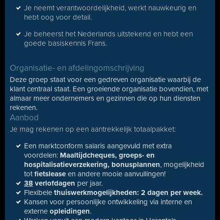
Je neemt verantwoordelijkheid, werkt nauwkeurig en
hebt oog voor detail.
Je beheerst het Nederlands uitstekend en hebt een
goede basiskennis Frans.
Organisatie- en afdelingomschrijving
Deze groep staat voor een gedreven organisatie waarbij de
klant centraal staat. Een groeiende organisatie bovendien, met
almaar meer ondernemers en gezinnen die op hun diensten
rekenen.
Aanbod
Je mag rekenen op een aantrekkelijk totaalpakket:
Een marktconform salaris aangevuld met extra
voordelen:
Maaltijdcheques, g
roeps- en
hospitalisatieverzekering, b
onusplannen
, mogelijkheid
tot
fietslease
en andere mooie aanvullingen!
38
verlofdagen
per jaar.
Flexibele
thuiswerkmogelijkheden: 2 dagen per week.
Kansen voor persoonlijke ontwikkeling via interne en
externe
opleidingen
.