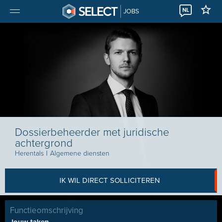
NL
JOBS
Dossierbeheerder met juridische
achtergrond
Herentals
I
Algemene diensten
IK WIL DIRECT SOLLICITEREN
Functieomschrijving