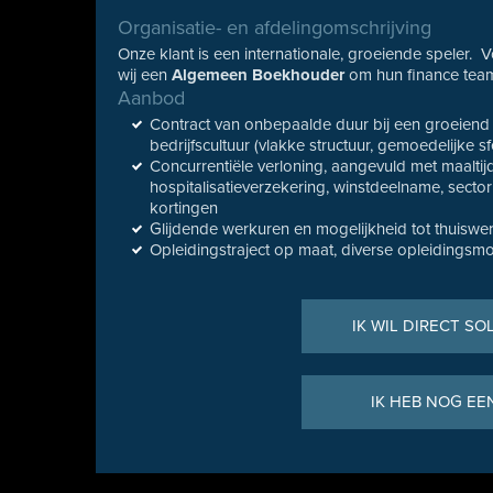
Organisatie- en afdelingomschrijving
Onze klant is een internationale, groeiende speler. 
wij een
Algemeen Boekhouder
om hun finance team
Aanbod
Contract van onbepaalde duur bij een groeien
bedrijfscultuur (vlakke structuur, gemoedelijke sf
Concurrentiële verloning, aangevuld met maalti
hospitalisatieverzekering, winstdeelname, sector
kortingen
Glijdende werkuren en mogelijkheid tot thuiswe
Opleidingstraject op maat, diverse opleidingsm
IK WIL DIRECT SO
IK HEB NOG EE