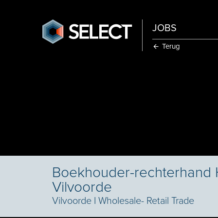
JOBS
Terug
Boekhouder-rechterhand 
Vilvoorde
Vilvoorde
I
Wholesale- Retail Trade