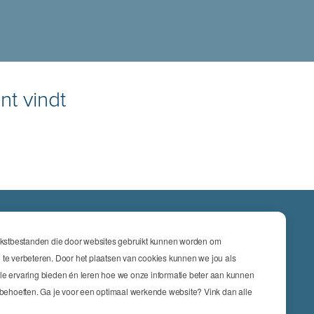
nt vindt
ATIES
tekstbestanden die door websites gebruikt kunnen worden om
cs & Engineering
 te verbeteren. Door het plaatsen van cookies kunnen we jou als
le ervaring bieden én leren hoe we onze informatie beter aan kunnen
nsurance
w behoeften. Ga je voor een optimaal werkende website? Vink dan alle
keting