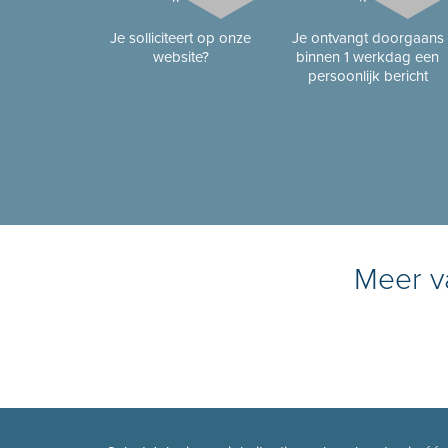
Je solliciteert op onze
Je ontvangt doorgaans
website?
binnen 1 werkdag een
persoonlijk bericht
Meer va