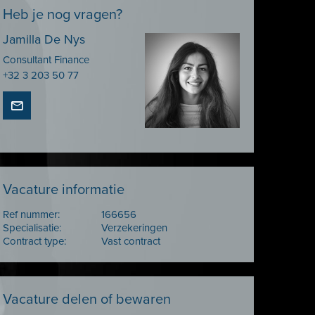
Heb je nog vragen?
Jamilla De Nys
Consultant Finance
+32 3 203 50 77
Vacature informatie
Ref nummer:
166656
Specialisatie:
Verzekeringen
Contract type:
Vast contract
Vacature delen of bewaren