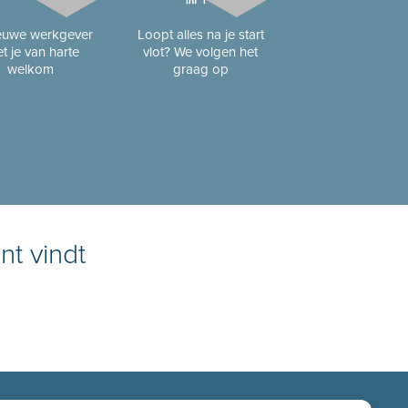
ieuwe werkgever
Loopt alles na je start
t je van harte
vlot? We volgen het
welkom
graag op
nt vindt