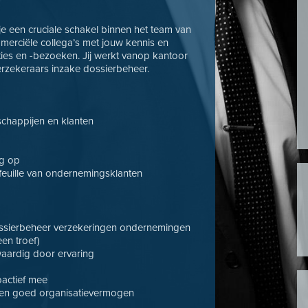
e een cruciale schakel binnen het team van
mmerciële collega’s met jouw kennis en
aties en -bezoeken. Jij werkt vanop kantoor
erzekeraars inzake dossierbeheer.
schappijen en klanten
ig op
feuille van ondernemingsklanten
dossierbeheer verzekeringen ondernemingen
en troef)
waardig door ervaring
oactief mee
 een goed organisatievermogen