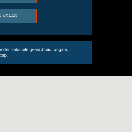
N VRAAG
nder, seksuele geaardheid, origine,
icap.