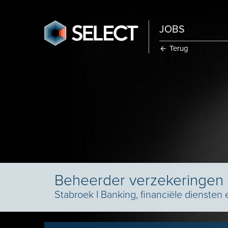
JOBS
Terug
Beheerder verzekeringen
Stabroek
I
Banking, financiële diensten