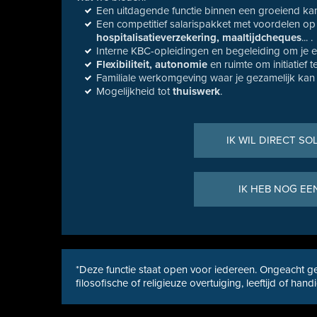
Een uitdagende functie binnen een groeiend kan
Een competitief salarispakket met voordelen o
hospitalisatieverzekering, maaltijdcheques
... .
Interne KBC-opleidingen en begeleiding om je ex
Flexibiliteit, autonomie
en ruimte om initiatief 
Familiale werkomgeving waar je gezamelijk kan
Mogelijkheid tot
thuiswerk
.
IK WIL DIRECT SO
IK HEB NOG EE
*Deze functie staat open voor iedereen. Ongeacht ge
filosofische of religieuze overtuiging, leeftijd of hand