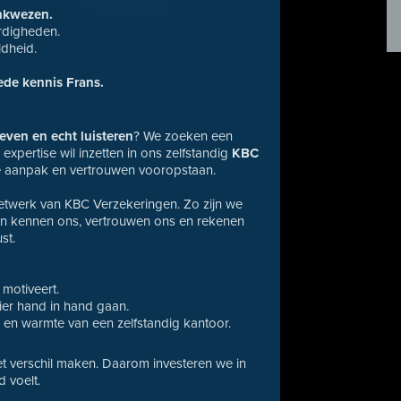
ankwezen.
rdigheden.
ldheid.
ede kennis Frans.
even en echt luisteren
? We zoeken een
 expertise wil inzetten in ons zelfstandig
KBC
e aanpak en vertrouwen vooropstaan.
netwerk van KBC Verzekeringen. Zo zijn we
ten kennen ons, vertrouwen ons en rekenen
st.
motiveert.
ier hand in hand gaan.
en warmte van een zelfstandig kantoor.
 verschil maken. Daarom investeren we in
d voelt.