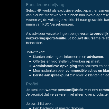
Functieomschrijving
Select HR werkt als exclusieve selectiepartner sam
van nieuwe medewerkers binnen hun lokale agentsch
voeren wij de volledige zoektocht naar geschikte ka
naam van KBC Verzekeringen.
Als adviseur verzekeringen ben je
verantwoordelijk
verzekeringsportefeuille
. Je
bouwt duurzame relat
behoeften.
Jouw taken:
Klanten ontvangen, informeren en
adviseren
.
Offertes en voorstellen uitwerken
op maat
.
Administratieve opvolging
van polissen en con
Mee nadenken over
commerciële acties en kla
Eerste aanspreekpunt
zijn voor je klanten en 
Profiel
Je bent een
warme persoonlijkheid met een comme
Je begrijpt dat verzekeren niet alleen over producte
Je beschikt over:
Een bachelor of master diploma.