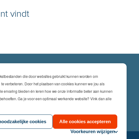
nt vindt
ATIES
tekstbestanden die door websites gebruikt kunnen worden om
cs & Engineering
 te verbeteren. Door het plaatsen van cookies kunnen we jou als
le ervaring bieden én leren hoe we onze informatie beter aan kunnen
nsurance
w behoeften. Ga je voor een optimaal werkende website? Vink dan alle
keting
s
noodzakelijke cookies
Alle cookies accepteren
Voorkeuren wijzigen