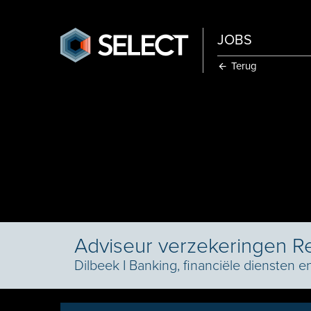
JOBS
Terug
Adviseur verzekeringen R
Dilbeek
I
Banking, financiële diensten 