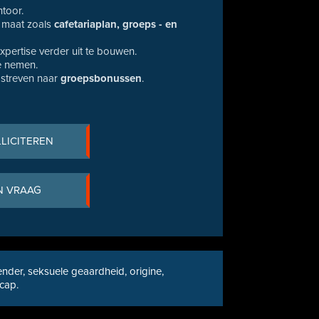
toor.
p maat zoals
cafetariaplan, groeps - en
pertise verder uit te bouwen.
te nemen.
 streven naar
groepsbonussen
.
LLICITEREN
N VRAAG
nder, seksuele geaardheid, origine,
icap.