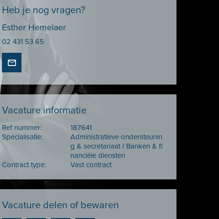
Heb je nog vragen?
Esther Hemelaer
02 431 53 65
Vacature informatie
Ref nummer:
187641
Specialisatie:
Administratieve ondersteunin
g & secretariaat
I
Banken & fi
nanciële diensten
Contract type:
Vast contract
Vacature delen of bewaren