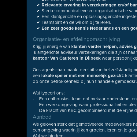
Relevante ervaring in verzekeringen en/of b
Sterke communicatieve en organisatorische vaa
Een klantgerichte en oplossingsgerichte ingeste
Teamspirit en de wil om bij te leren.
Een zeer goede kennis Nederlands en een go
Organisatie- en afdelingomschrijving
Krijg jij energie van
klanten verder helpen, advies g
klantgerichte adviseur verzekeringen die zijn of haar
kantoor Van Cauteren in Dilbeek
waar persoonlijk
Ons agentschap maakt deel uit van het zelfstandig 
een
lokale speler met een menselijk gezicht
: klan
op onze betrokkenheid bij hun financiële gemoedsru
Wat typeert ons:
- Een enthousiast team dat mekaar ondersteunt en 
- Een werkomgeving waar professionaliteit en plez
- De kracht van KBC gecombineerd met de vrijheid 
Aanbod
We geloven sterk dat gemotiveerde medewerkers het
een omgeving waarin jij kan groeien, leren en je goe
Wat we bieden: