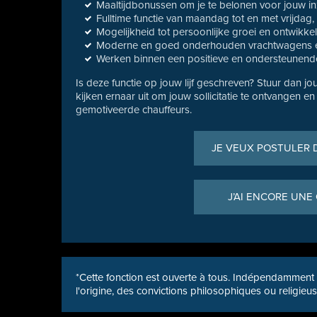
Maaltijdbonussen om je te belonen voor jouw in
Fulltime functie van maandag tot en met vrijdag,
Mogelijkheid tot persoonlijke groei en ontwikkel
Moderne en goed onderhouden vrachtwagens en
Werken binnen een positieve en ondersteunen
Is deze functie op jouw lijf geschreven? Stuur dan j
kijken ernaar uit om jouw sollicitatie te ontvangen 
gemotiveerde chauffeurs.
JE VEUX POSTULER 
J’AI ENCORE UNE
*Cette fonction est ouverte à tous. Indépendamment d
l'origine, des convictions philosophiques ou religieu