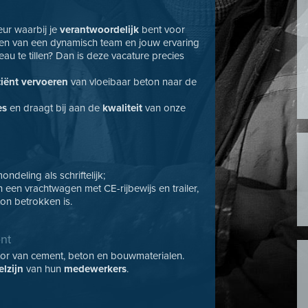
eur waarbij je
verantwoordelijk
bent voor
aken van een dynamisch team en jouw ervaring
au te tillen? Dan is deze vacature precies
iciënt vervoeren
van vloeibaar beton naar de
es
en draagt bij aan de
kwaliteit
van onze
deling als schriftelijk;
an een vrachtwagen met CE-rijbewijs en trailer,
ton betrokken is.
ent
tor van cement, beton en bouwmaterialen.
elzijn
van hun
medewerkers
.