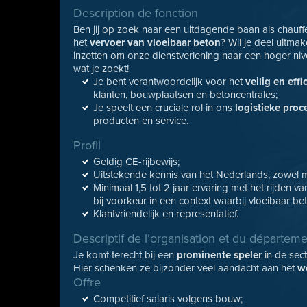
Description de fonction
Ben jij op zoek naar een uitdagende baan als chauff
het
vervoer van vloeibaar beton
? Wil je deel uitm
inzetten om onze dienstverlening naar een hoger nive
wat je zoekt!
Je bent verantwoordelijk voor het
veilig en eff
klanten, bouwplaatsen en betoncentrales;
Je speelt een cruciale rol in ons
logistieke proc
producten en service.
Profil
Geldig CE-rijbewijs;
Uitstekende kennis van het Nederlands, zowel mon
Minimaal 1,5 tot 2 jaar ervaring met het rijden v
bij voorkeur in een context waarbij vloeibaar be
Klantvriendelijk en representatief.
Descriptif de l’organisation et du départem
Je komt terecht bij een
prominente speler
in de sec
Hier schenken ze bijzonder veel aandacht aan het
w
Offre
Competitief salaris volgens bouw;