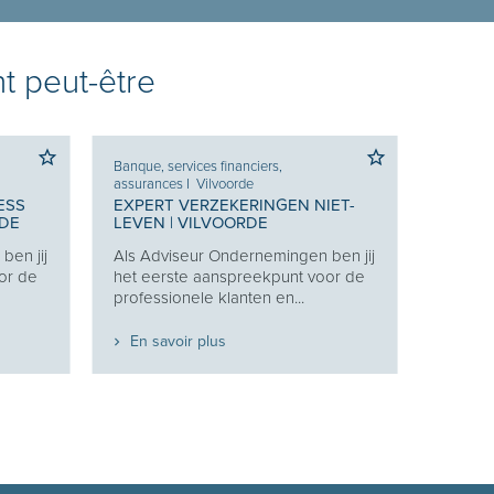
t peut-être
Banque, services financiers,
assurances
I
Vilvoorde
ESS
EXPERT VERZEKERINGEN NIET-
RDE
LEVEN | VILVOORDE
ben jij
Als Adviseur Ondernemingen ben jij
or de
het eerste aanspreekpunt voor de
professionele klanten en...
En savoir plus