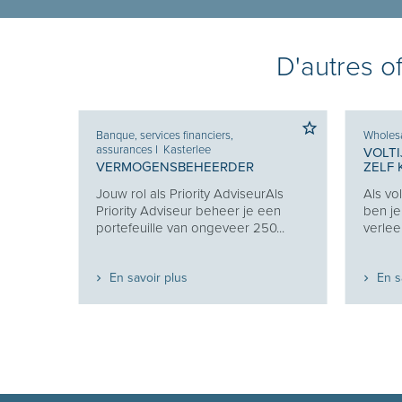
D'autres o
Banque, services financiers,
Wholesa
assurances
I
Kasterlee
VOLTI
ER -
VERMOGENSBEHEERDER
ZELF
TERS
Jouw rol als Priority AdviseurAls
Als vo
ren
Priority Adviseur beheer je een
ben je
eien in
portefeuille van ongeveer 250...
verlee
ijk...
En savoir plus
En s