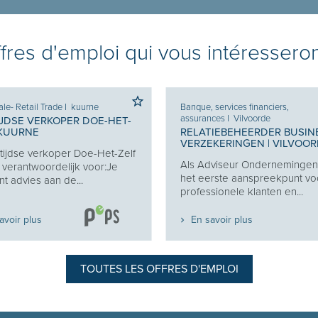
ffres d'emploi qui vous intéresseron
le- Retail Trade
I
kuurne
Banque, services financiers,
assurances
I
Vilvoorde
JDSE VERKOPER DOE-HET-
 KUURNE
RELATIEBEHEERDER BUSIN
VERZEKERINGEN | VILVOO
ltijdse verkoper Doe-Het-Zelf
Als Adviseur Ondernemingen 
 verantwoordelijk voor:Je
het eerste aanspreekpunt vo
nt advies aan de...
professionele klanten en...
avoir plus
En savoir plus
TOUTES LES OFFRES D'EMPLOI