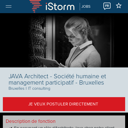
FR
JOBS
JAVA Architect - Société humaine et
management participatif - Bruxelles
Bruxelles
I
IT consulting
JE VEUX POSTULER DIRECTEMENT
Description de fonction